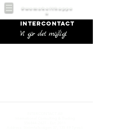
#wemakeithappe
n
INTERCONTACT
Vi gör det möjligt
INTERCONTACT AB
International Consulting & Trading
556844-2627
- Est: 2011
Address: Strömfallsvägen 37, 135 49 Tyresö